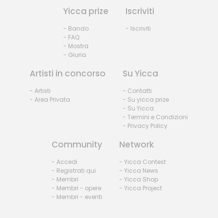
Yicca prize
Iscriviti
- Bando
- Iscriviti
- FAQ
- Mostra
- Giuria
Artisti in concorso
Su Yicca
- Artisti
- Contatti
- Area Privata
- Su yicca prize
- Su Yicca
- Termini e Condizioni
- Privacy Policy
Community
Network
- Accedi
- Yicca Contest
- Registrati qui
- Yicca News
- Membri
- Yicca Shop
- Membri - opere
- Yicca Project
- Membri - eventi