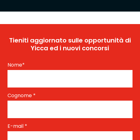
Tieniti aggiornato sulle opportunità di
Yicca ed i nuovi concorsi
Nome
*
Cognome
*
E-mail
*