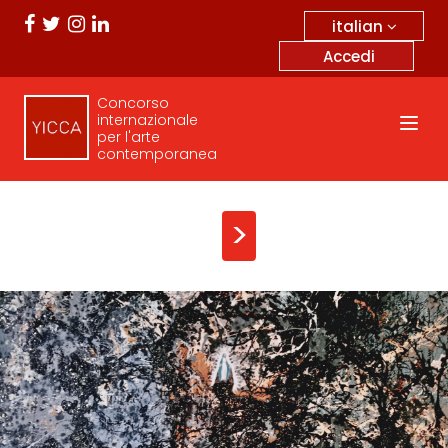
italian
Accedi
Concorso
internazionale
per l'arte
contemporanea
>