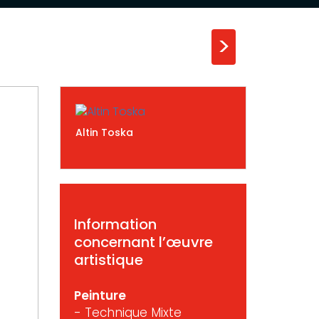
>
Altin Toska
Information
concernant l’œuvre
artistique
Peinture
- Technique Mixte