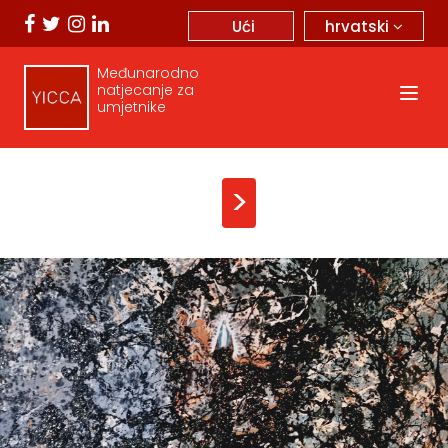
hrvatski
Ući
Međunarodno
natjecanje za
umjetnike
>