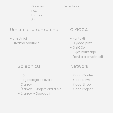
- Obavjest
- Prijavite se
- FAQ
- Izložba
- Žiri
Umjetnici u konkurenciji
O YICCA
- Umjetnici
- Kontakti
- Privatno područje
- O yicca prize
- O YICCA
- Uvjeti korištenja
- Pravila o privatnosti
Zajednicu
Network
- Ući
- Yicca Contest
- Registrirajte se ovdje
- Yicca News
- Članovi
- Yicca Shop
- Članovi - Umjetnička djela
- Yicca Project
- Članovi - Događaji