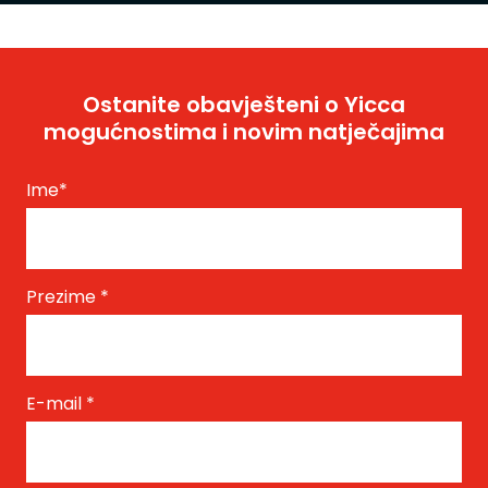
Ostanite obavješteni o Yicca
mogućnostima i novim natječajima
Ime
*
Prezime
*
E-mail
*