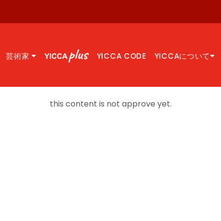
芸術家
YICCA CODE
YICCAについて
this content is not approve yet.