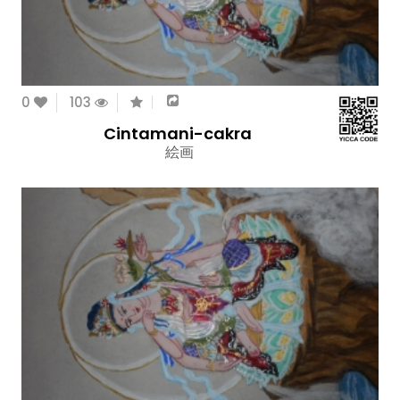
0
103
Cintamani-cakra
絵画