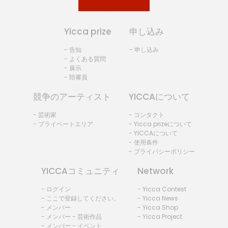
Yicca prize
申し込み
- 告知
- 申し込み
- よくある質問
- 展示
- 陪審員
競争のアーティスト
YICCAについて
- 芸術家
- コンタクト
- プライベートエリア
- Yicca prizeについて
- YICCAについて
- 使用条件
- プライバシーポリシー
YICCAコミュニティ
Network
- ログイン
- Yicca Contest
- ここで登録してください。
- Yicca News
- メンバー
- Yicca Shop
- メンバー - 芸術作品
- Yicca Project
- メンバー - イベント