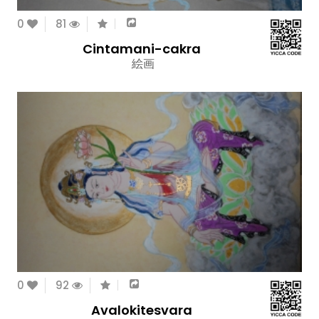
0
81
Cintamani-cakra
絵画
0
92
Avalokitesvara