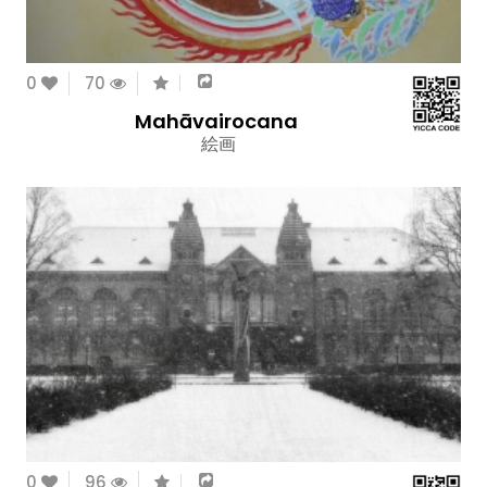
0
70
Mahāvairocana
絵画
0
96