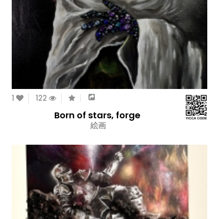
1
122
Born of stars, forge
絵画