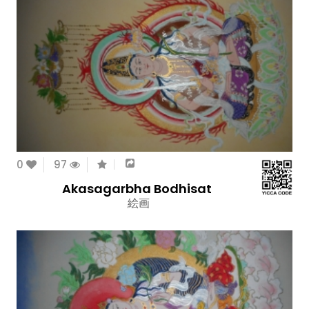
0
97
Akasagarbha Bodhisat
絵画