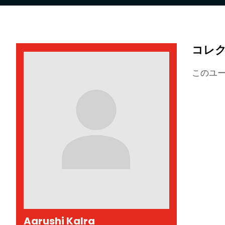
コレ
このユ
Aarushi Kalra