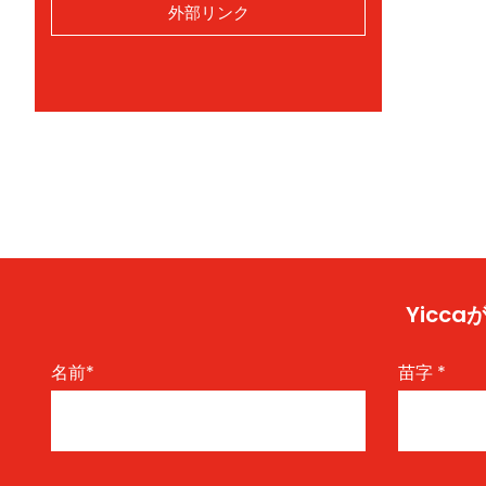
外部リンク
Yic
名前
*
苗字
*