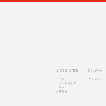
Yicca prize
申し込み
- 告知
- 申し込み
- よくある質問
- 展示
- 陪審員