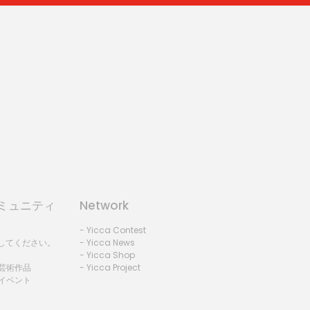
コミュニティ
Network
- Yicca Contest
録してください。
- Yicca News
- Yicca Shop
 芸術作品
- Yicca Project
 イベント