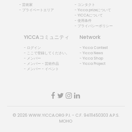
- 芸術家
- コンタクト
- プライベートエリア
- Yicca prizeについて
- YICCAについて
- 使用条件
- プライバシーポリシー
YICCAコミュニティ
Network
- ログイン
- Yicca Contest
- ここで登録してください。
- Yicca News
- メンバー
- Yicca Shop
- メンバー - 芸術作品
- Yicca Project
- メンバー - イベント
© 2026
WWW.YICCA.ORG
P.I. - C.F. 94111450303 A.P.S.
MOHO