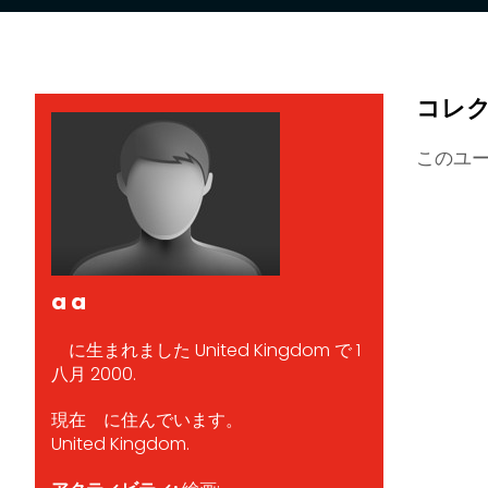
コレ
このユ
a a
に生まれました United Kingdom で 1
八月 2000.
現在 に住んでいます。
United Kingdom.