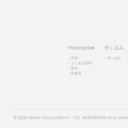
Yicca prize
申し込み
- 告知
- 申し込み
- よくある質問
- 展示
- 陪審員
© 2026
WWW.YICCA.ORG
P.I. - C.F. 94111450303 A.P.S. MO