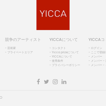
競争のアーティスト
YICCAについて
YICCA
- 芸術家
- コンタクト
- ログイン
- プライベートエリア
- Yicca prizeについて
- ここで登
- YICCAについて
- メンバー
- 使用条件
- メンバー -
- プライバシーポリシー
- メンバー -
HO