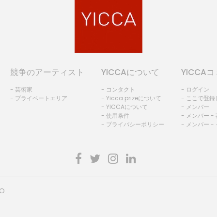
競争のアーティスト
YICCAについて
YICCA
- 芸術家
- コンタクト
- ログイン
- プライベートエリア
- Yicca prizeについて
- ここで登
- YICCAについて
- メンバー
- 使用条件
- メンバー -
- プライバシーポリシー
- メンバー -
HO