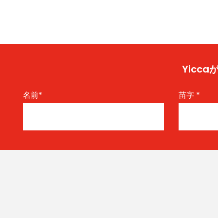
Yic
名前
*
苗字
*