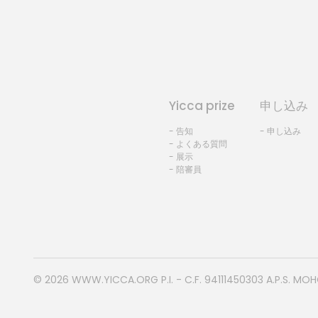
Yicca prize
申し込み
- 告知
- 申し込み
- よくある質問
- 展示
- 陪審員
© 2026
WWW.YICCA.ORG
P.I. - C.F. 94111450303 A.P.S. MO