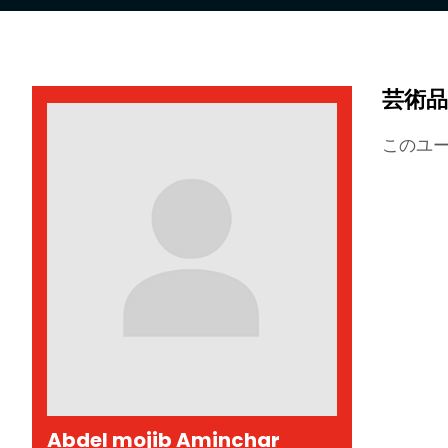
芸術品
このユ
Abdel mojib Aminchar