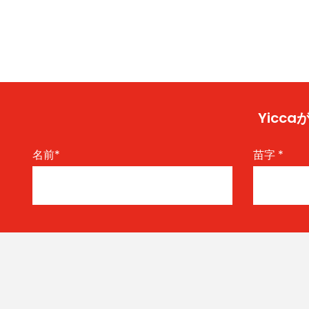
Yic
名前
*
苗字
*