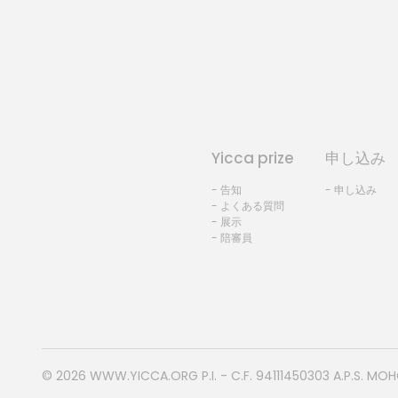
Yicca prize
申し込み
- 告知
- 申し込み
- よくある質問
- 展示
- 陪審員
© 2026
WWW.YICCA.ORG
P.I. - C.F. 94111450303 A.P.S. MO