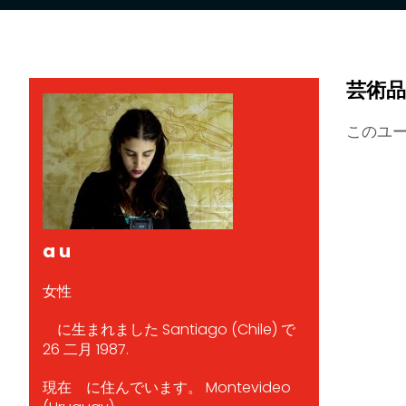
芸術品
このユ
a u
女性
に生まれました Santiago (Chile) で
26 二月 1987.
現在 に住んでいます。 Montevideo