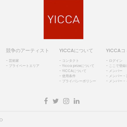
競争のアーティスト
YICCAについて
YICCA
- 芸術家
- コンタクト
- ログイン
- プライベートエリア
- Yicca prizeについて
- ここで登
- YICCAについて
- メンバー
- 使用条件
- メンバー -
- プライバシーポリシー
- メンバー -
HO