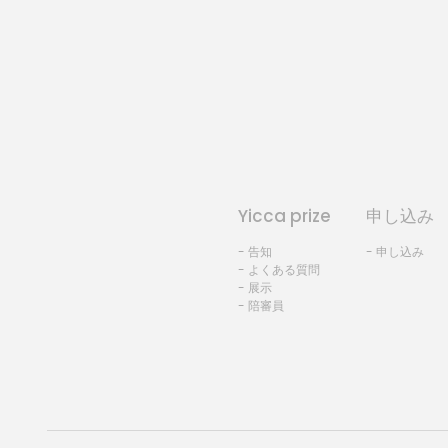
Yicca prize
申し込み
- 告知
- 申し込み
- よくある質問
- 展示
- 陪審員