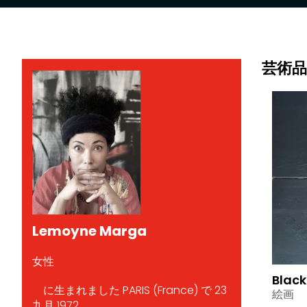
芸術品
Lemoyne Marga
女性
Black
に生まれました PARIS (France) で 23
絵画
九月 1972.