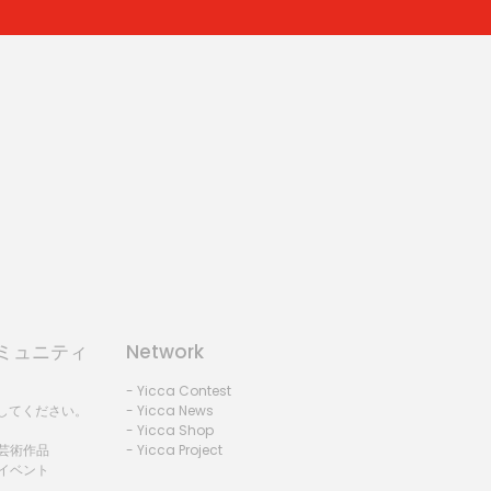
コミュニティ
Network
- Yicca Contest
録してください。
- Yicca News
- Yicca Shop
 芸術作品
- Yicca Project
 イベント