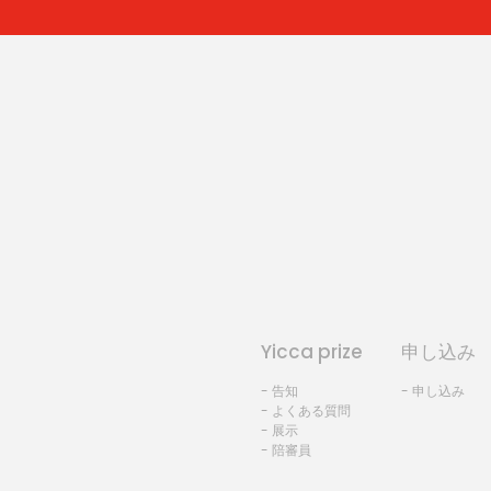
Yicca prize
申し込み
- 告知
- 申し込み
- よくある質問
- 展示
- 陪審員