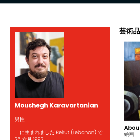
芸術品
Moushegh Karavartanian
男性
Abou 
に生まれました Beirut (Lebanon) で
絵画
26 六月 1992.