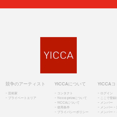
競争のアーティスト
YICCAについて
YICCA
- 芸術家
- コンタクト
- ログイン
- プライベートエリア
- Yicca prizeについて
- ここで登
- YICCAについて
- メンバー
- 使用条件
- メンバー -
- プライバシーポリシー
- メンバー -