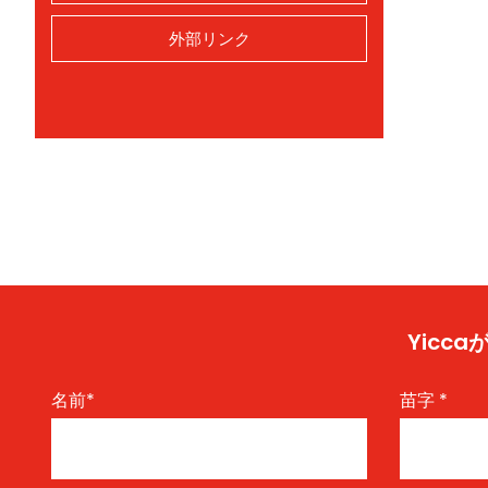
外部リンク
Yic
名前
*
苗字
*