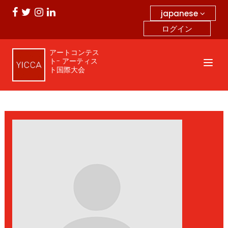
japanese
ログイン
アートコンテス
ト- アーティス
ト国際大会