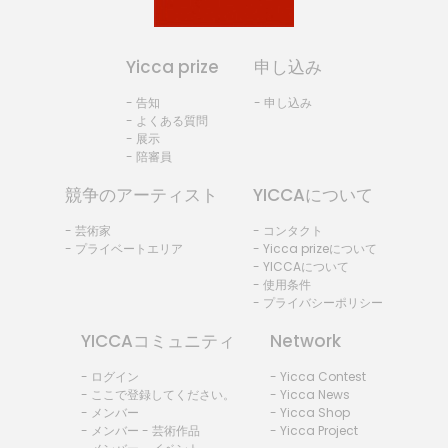
Yicca prize
申し込み
- 告知
- 申し込み
- よくある質問
- 展示
- 陪審員
競争のアーティスト
YICCAについて
- 芸術家
- コンタクト
- プライベートエリア
- Yicca prizeについて
- YICCAについて
- 使用条件
- プライバシーポリシー
YICCAコミュニティ
Network
- ログイン
- Yicca Contest
- ここで登録してください。
- Yicca News
- メンバー
- Yicca Shop
- メンバー - 芸術作品
- Yicca Project