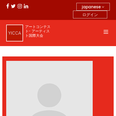
japanese
ログイン
アートコンテス
ト- アーティス
ト国際大会