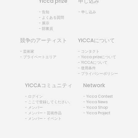
Yicca prize
申し込み
- 告知
- 申し込み
- よくある質問
- 展示
- 陪審員
競争のアーティスト
YICCAについて
- 芸術家
- コンタクト
- プライベートエリア
- Yicca prizeについて
- YICCAについて
- 使用条件
- プライバシーポリシー
YICCAコミュニティ
Network
- ログイン
- Yicca Contest
- ここで登録してください。
- Yicca News
- メンバー
- Yicca Shop
- メンバー - 芸術作品
- Yicca Project
- メンバー - イベント