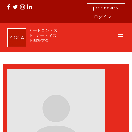
japanese
ログイン
アートコンテス
ト- アーティス
ト国際大会