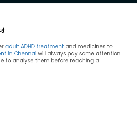
オ
er
adult ADHD treatment
and medicines to
nt in Chennai
will always pay some attention
time to analyse them before reaching a