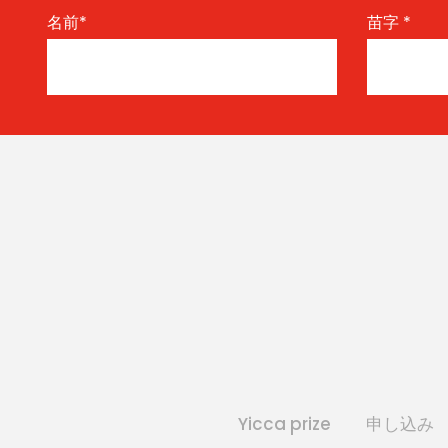
名前
*
苗字
*
Yicca prize
申し込み