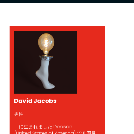
David Jacobs
男性
に生まれました Denison
(United States of America) で 11 四月