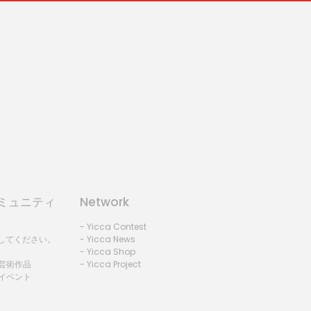
コミュニティ
Network
- Yicca Contest
録してください。
- Yicca News
- Yicca Shop
 芸術作品
- Yicca Project
 イベント