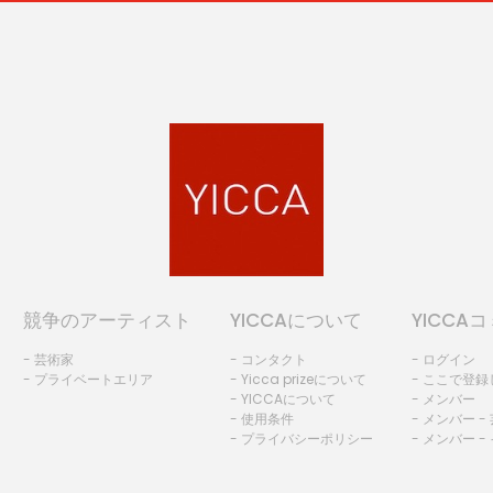
競争のアーティスト
YICCAについて
YICCA
- 芸術家
- コンタクト
- ログイン
- プライベートエリア
- Yicca prizeについて
- ここで登
- YICCAについて
- メンバー
- 使用条件
- メンバー -
- プライバシーポリシー
- メンバー -