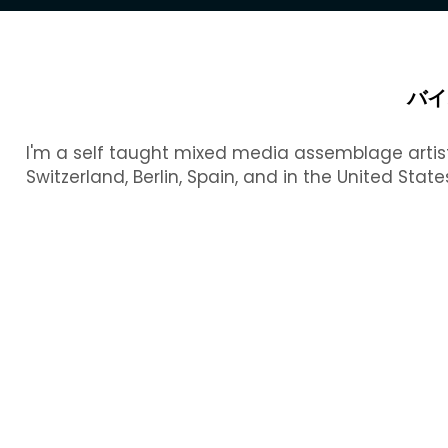
バイ
I'm a self taught mixed media assemblage artist.
Switzerland, Berlin, Spain, and in the United Stat