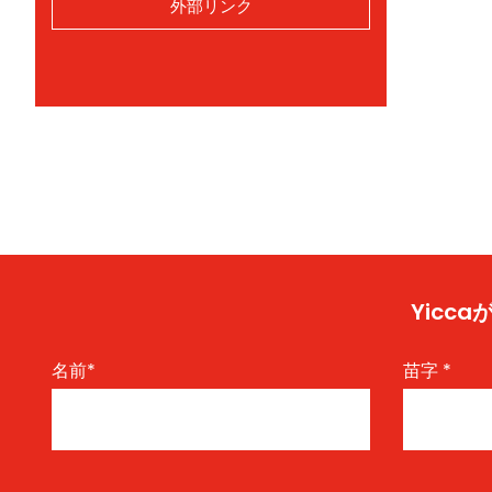
外部リンク
Yic
名前
*
苗字
*