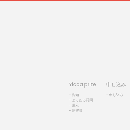
Yicca prize
申し込み
- 告知
- 申し込み
- よくある質問
- 展示
- 陪審員