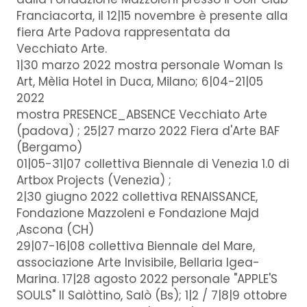
Franciacorta, il 12|15 novembre è presente alla
fiera Arte Padova rappresentata da
Vecchiato Arte.
1|30 marzo 2022 mostra personale Woman Is
Art, Mèlia Hotel in Duca, Milano; 6|04-21|05
2022
mostra PRESENCE_ABSENCE Vecchiato Arte
(padova) ; 25|27 marzo 2022 Fiera d'Arte BAF
(Bergamo)
01|05-31|07 collettiva Biennale di Venezia 1.0 di
Artbox Projects (Venezia) ;
2|30 giugno 2022 collettiva RENAISSANCE,
Fondazione Mazzoleni e Fondazione Majd
,Ascona (CH)
29|07-16|08 collettiva Biennale del Mare,
associazione Arte Invisibile, Bellaria Igea-
Marina. 17|28 agosto 2022 personale "APPLE'S
SOULS" Il Salòttino, Salò (Bs); 1|2 / 7|8|9 ottobre