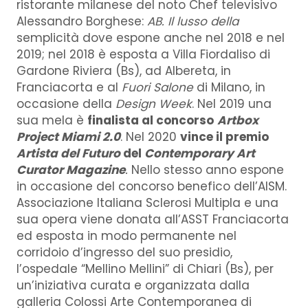
ristorante milanese del noto Chef televisivo
Alessandro Borghese:
AB. Il lusso della
semplicità dove espone anche nel 2018 e nel
2019; nel 2018 è esposta a Villa Fiordaliso di
Gardone Riviera (Bs), ad Albereta, in
Franciacorta e al
Fuori Salone
di Milano, in
occasione della
Design Week
. Nel 2019 una
sua mela è
finalista al concorso
Artbox
Project Miami 2.0
. Nel 2020
vince il premio
Artista del Futuro
del
Contemporary Art
Curator Magazine
.
Nello stesso anno espone
in occasione del concorso benefico dell’AISM.
Associazione Italiana Sclerosi Multipla e una
sua opera viene donata all’ASST Franciacorta
ed esposta in modo permanente nel
corridoio d’ingresso del suo presidio,
l’ospedale “Mellino Mellini” di Chiari (Bs), per
un’iniziativa curata e organizzata dalla
galleria Colossi Arte Contemporanea di