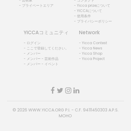
- 芸術家
- コンタクト
- プライベートエリア
- Yicca prizeについて
- YICCAについて
- 使用条件
- プライバシーポリシー
YICCAコミュニティ
Network
- ログイン
- Yicca Contest
- ここで登録してください。
- Yicca News
- メンバー
- Yicca Shop
- メンバー - 芸術作品
- Yicca Project
- メンバー - イベント
© 2026
WWW.YICCA.ORG
P.I. - C.F. 94111450303 A.P.S.
MOHO