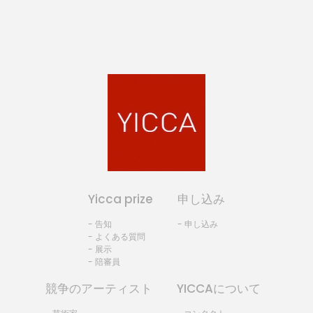
Yicca prize
申し込み
- 告知
- 申し込み
- よくある質問
- 展示
- 陪審員
競争のアーティスト
YICCAについて