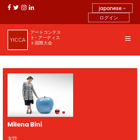
japanese
ログイン
アートコンテス
ト- アーティス
ト国際大会
Milena Bini
女性