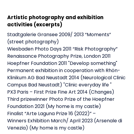
Artistic photography and exhibition
activities (excerpts)
Stadtgalerie Gransee 2009/ 2013 “Moments”
(street photography)
Wiesbaden Photo Days 2011 “Risk Photography”
Renaissance Photography Prize, London 2011
Hoepfner Foundation 2011 "Develop something"
Permanent exhibition in cooperation with Rhön-
Klinikum
AG Bad Neustadt 2014 (Neurological Clinic
Campus Bad Neustadt) "Clinic everyday life "
PX3 Paris – First Prize Fine Art 2014 (Changes)
Third prizewinner Photo Prize of the Hoepfner
Foundation
2021 (My home is my castle)
Finalist “Arte Laguna Prize 16 (2022)” –
Winners
Exhibition March/ April 2023 (Arsenale di
Venezia) (My home is my castle)