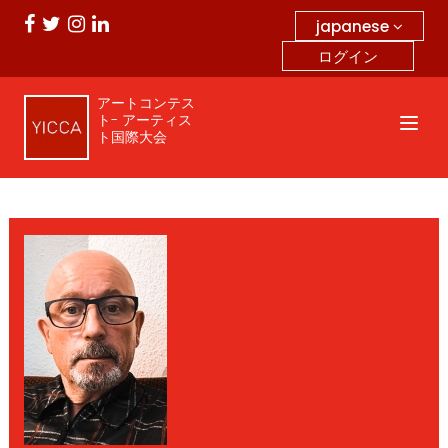
japanese
ログイン
アートコンテス
ト- アーティス
ト国際大会