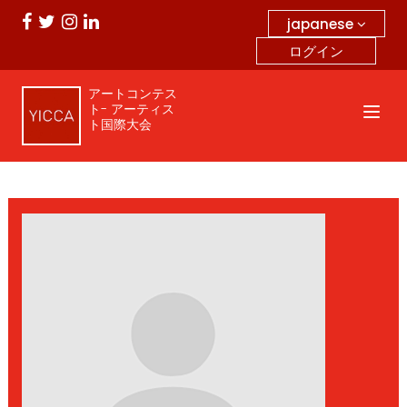
japanese
ログイン
アートコンテス
ト- アーティス
ト国際大会