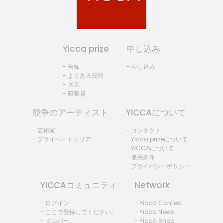
Yicca prize
申し込み
- 告知
- 申し込み
- よくある質問
- 展示
- 陪審員
競争のアーティスト
YICCAについて
- 芸術家
- コンタクト
- プライベートエリア
- Yicca prizeについて
- YICCAについて
- 使用条件
- プライバシーポリシー
YICCAコミュニティ
Network
- ログイン
- Yicca Contest
- ここで登録してください。
- Yicca News
- メンバー
- Yicca Shop