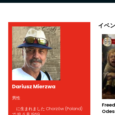
イベ
Dariusz Mierzwa
男性
Freed
に生まれました Chorzów (Poland)
Odess
で 18 八月 1959.