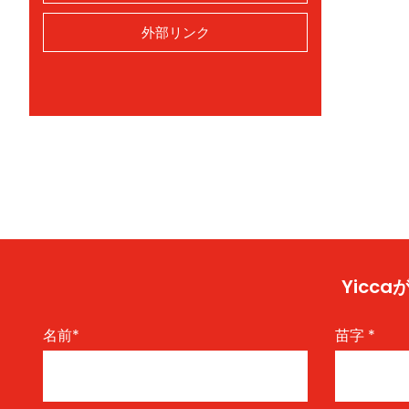
外部リンク
Yic
名前
*
苗字
*