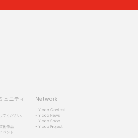
コミュニティ
Network
- Yicca Contest
録してください。
- Yicca News
- Yicca Shop
 芸術作品
- Yicca Project
 イベント