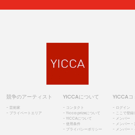
競争のアーティスト
YICCAについて
YICCA
- 芸術家
- コンタクト
- ログイン
- プライベートエリア
- Yicca prizeについて
- ここで登
- YICCAについて
- メンバー
- 使用条件
- メンバー -
- プライバシーポリシー
- メンバー -