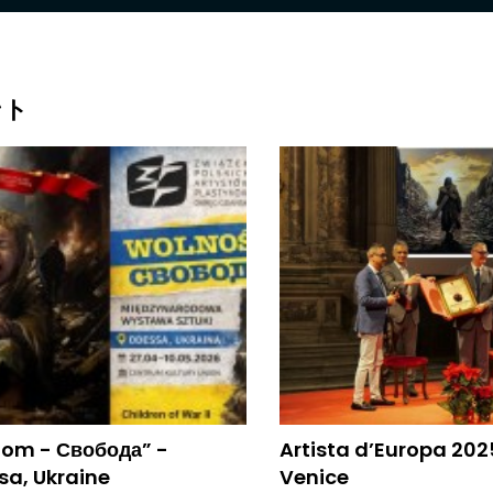
ント
om - Свобода” -
Artista d’Europa 202
a, Ukraine
Venice