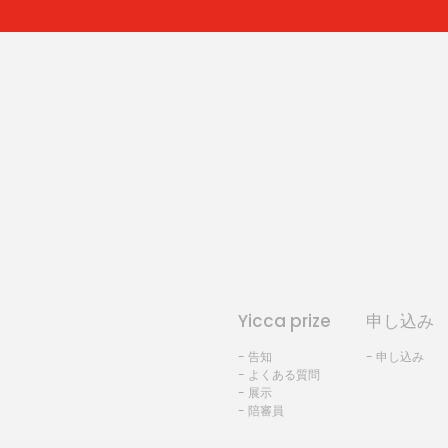
Yicca prize
申し込み
- 告知
- 申し込み
- よくある質問
- 展示
- 陪審員