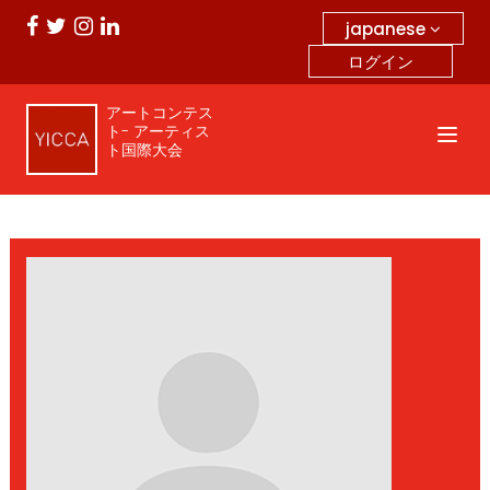
japanese
ログイン
アートコンテス
ト- アーティス
ト国際大会