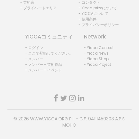
- 芸術家
- コンタクト
- プライベートエリア
- Yicca prizeについて
- YICCAについて
- 使用条件
- プライバシーポリシー
YICCAコミュニティ
Network
- ログイン
- Yicca Contest
- ここで登録してください。
- Yicca News
- メンバー
- Yicca Shop
- メンバー - 芸術作品
- Yicca Project
- メンバー - イベント
© 2026
WWW.YICCA.ORG
P.I. - C.F. 94111450303 A.P.S.
MOHO