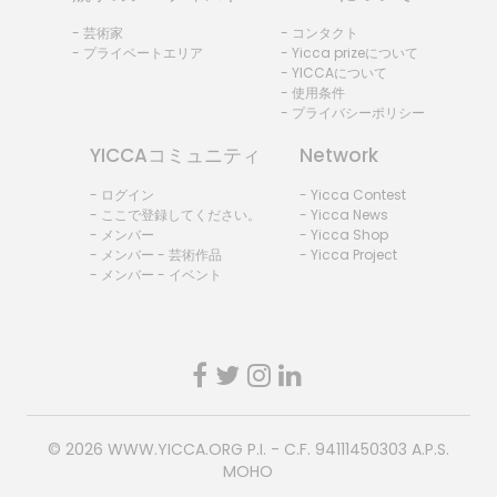
- 芸術家
- コンタクト
- プライベートエリア
- Yicca prizeについて
- YICCAについて
- 使用条件
- プライバシーポリシー
YICCAコミュニティ
Network
- ログイン
- Yicca Contest
- ここで登録してください。
- Yicca News
- メンバー
- Yicca Shop
- メンバー - 芸術作品
- Yicca Project
- メンバー - イベント
© 2026
WWW.YICCA.ORG
P.I. - C.F. 94111450303 A.P.S.
MOHO