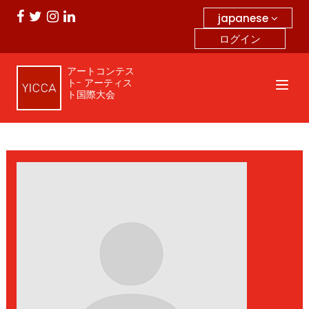
japanese
ログイン
アートコンテス
ト- アーティス
ト国際大会