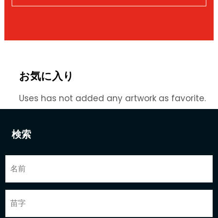
お気に入り
Uses has not added any artwork as favorite.
検索