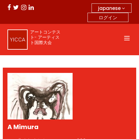
japanese
ログイン
アートコンテス
ト- アーティス
ト国際大会
A Mimura