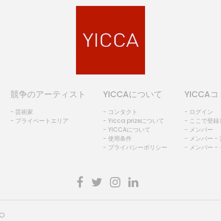
競争のアーティスト
YICCAについて
YICCA
- 芸術家
- コンタクト
- ログイン
- プライベートエリア
- Yicca prizeについて
- ここで登
- YICCAについて
- メンバー
- 使用条件
- メンバー -
- プライバシーポリシー
- メンバー -
HO