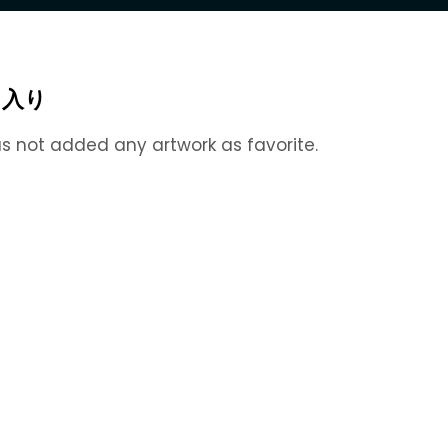
に入り
s not added any artwork as favorite.