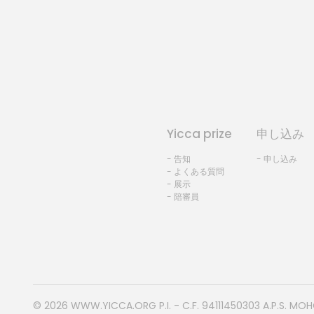
Yicca prize
申し込み
- 告知
- 申し込み
- よくある質問
- 展示
- 陪審員
© 2026
WWW.YICCA.ORG
P.I. - C.F. 94111450303 A.P.S. MO