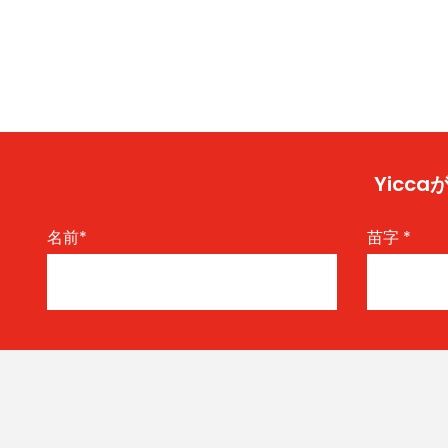
Yic
名前
*
苗字
*