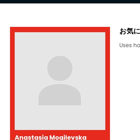
お気
Uses ha
Anastasia Mogilevska