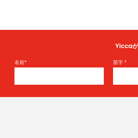
Yic
名前
*
苗字
*