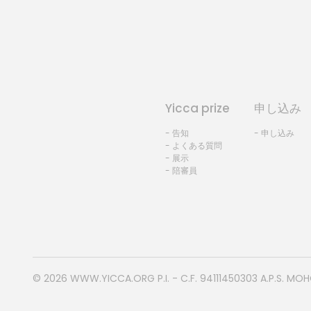
Yicca prize
申し込み
- 告知
- 申し込み
- よくある質問
- 展示
- 陪審員
© 2026
WWW.YICCA.ORG
P.I. - C.F. 94111450303 A.P.S. MO