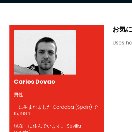
お気
Uses ha
Carlos Dovao
男性
に生まれました Cordoba (Spain) で
15, 1984.
現在 に住んでいます。 Sevilla