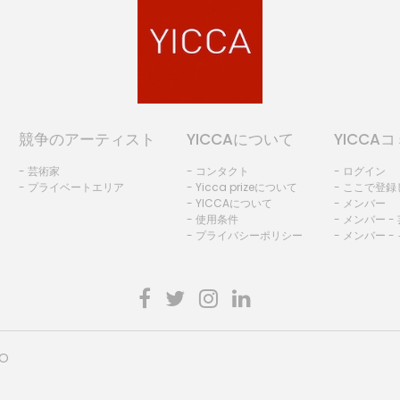
競争のアーティスト
YICCAについて
YICCA
- 芸術家
- コンタクト
- ログイン
- プライベートエリア
- Yicca prizeについて
- ここで登
- YICCAについて
- メンバー
- 使用条件
- メンバー -
- プライバシーポリシー
- メンバー -
HO