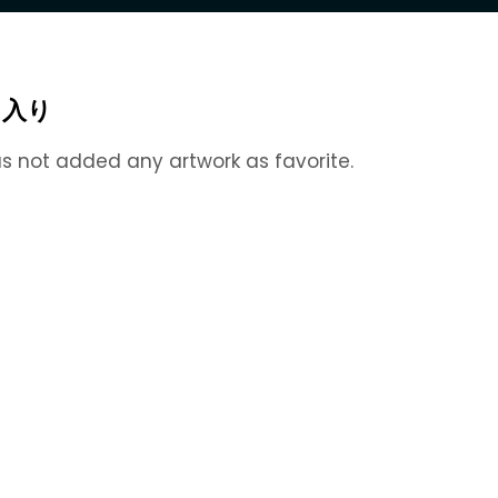
に入り
s not added any artwork as favorite.