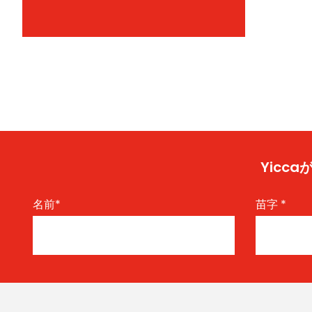
Yic
名前
*
苗字
*