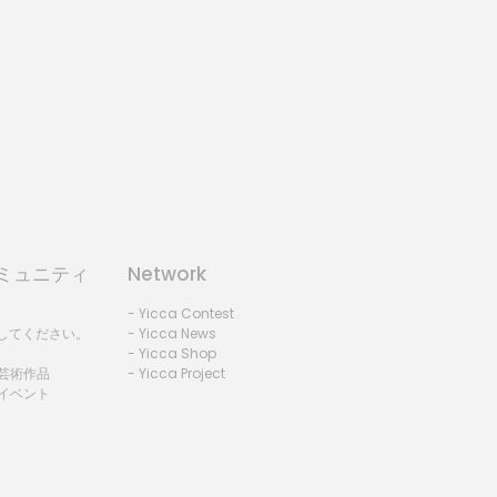
コミュニティ
Network
- Yicca Contest
録してください。
- Yicca News
- Yicca Shop
 芸術作品
- Yicca Project
 イベント