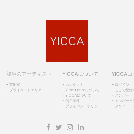
競争のアーティスト
YICCAについて
YICCA
- 芸術家
- コンタクト
- ログイン
- プライベートエリア
- Yicca prizeについて
- ここで登
- YICCAについて
- メンバー
- 使用条件
- メンバー -
- プライバシーポリシー
- メンバー -