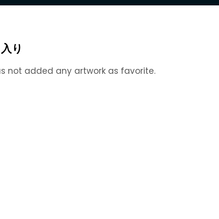
に入り
s not added any artwork as favorite.