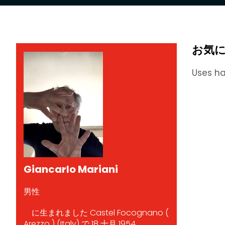
お気
Uses ha
Giancarlo Mariani
男性
に生まれました Castel Focognano (
Arezzo ) (Italy) で 18 十月 1954.