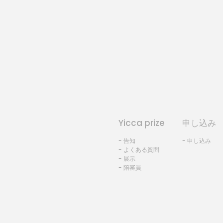
Yicca prize
申し込み
- 告知
- 申し込み
- よくある質問
- 展示
- 陪審員