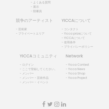
- よくある質問
- 展示
- 陪審員
競争のアーティスト
YICCAについて
- 芸術家
- コンタクト
- プライベートエリア
- Yicca prizeについて
- YICCAについて
- 使用条件
- プライバシーポリシー
YICCAコミュニティ
Network
- ログイン
- Yicca Contest
- ここで登録してください。
- Yicca News
- メンバー
- Yicca Shop
- メンバー - 芸術作品
- Yicca Project
- メンバー - イベント