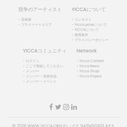
競争のアーティスト
YICCAについて
- 芸術家
- コンタクト
- プライベートエリア
- Yicca prizeについて
- YICCAについて
- 使用条件
- プライバシーポリシー
YICCAコミュニティ
Network
- ログイン
- Yicca Contest
- ここで登録してください。
- Yicca News
- メンバー
- Yicca Shop
- メンバー - 芸術作品
- Yicca Project
- メンバー - イベント
© 2026
WWW.YICCA.ORG
P.I. - C.F. 94111450303 A.P.S.