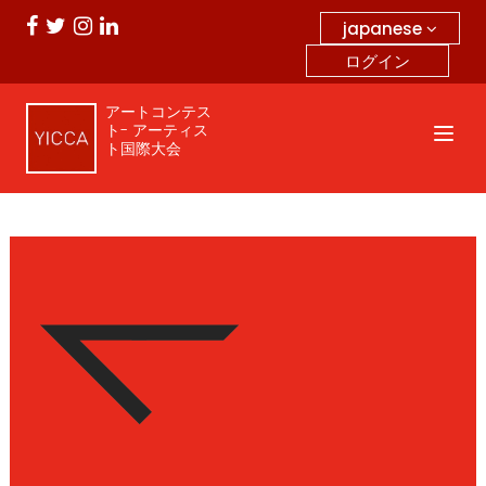
japanese
ログイン
アートコンテス
ト- アーティス
ト国際大会