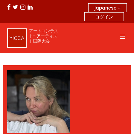
japanese
ログイン
アートコンテス
ト- アーティス
ト国際大会