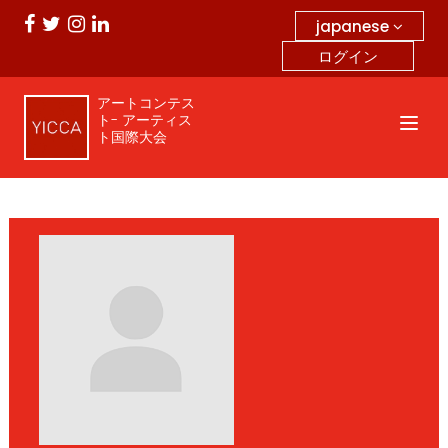
japanese
ログイン
アートコンテス
ト- アーティス
ト国際大会