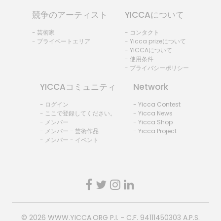
競争のアーティスト
YICCAについて
- 芸術家
- コンタクト
- プライベートエリア
- Yicca prizeについて
- YICCAについて
- 使用条件
- プライバシーポリシー
YICCAコミュニティ
Network
- ログイン
- Yicca Contest
- ここで登録してください。
- Yicca News
- メンバー
- Yicca Shop
- メンバー - 芸術作品
- Yicca Project
- メンバー - イベント
© 2026
WWW.YICCA.ORG
P.I. - C.F. 94111450303 A.P.S.