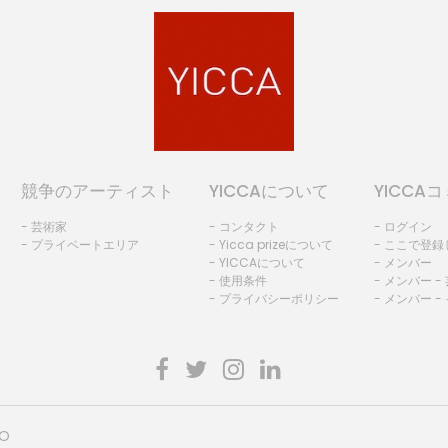
競争のアーティスト
YICCAについて
YICCA
- 芸術家
- コンタクト
- ログイン
- プライベートエリア
- Yicca prizeについて
- ここで登
- YICCAについて
- メンバー
- 使用条件
- メンバー -
- プライバシーポリシー
- メンバー -
HO