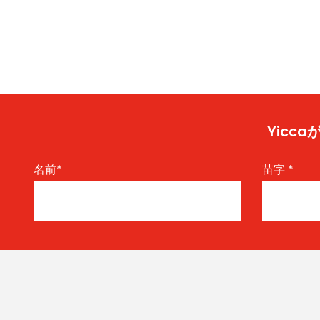
Yic
名前
*
苗字
*