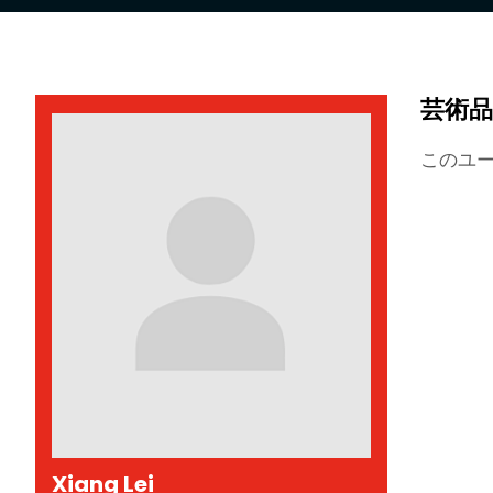
芸術品
このユ
Xiang Lei