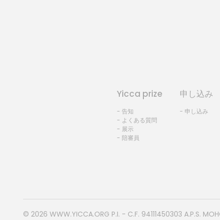
Yicca prize
申し込み
- 告知
- 申し込み
- よくある質問
- 展示
- 陪審員
© 2026
WWW.YICCA.ORG
P.I. - C.F. 94111450303 A.P.S. MO