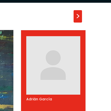
>
Adrián García