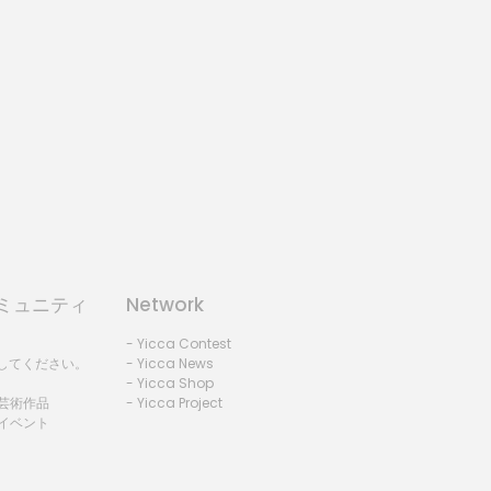
コミュニティ
Network
- Yicca Contest
録してください。
- Yicca News
- Yicca Shop
 芸術作品
- Yicca Project
 イベント