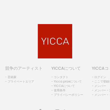
競争のアーティスト
YICCAについて
YICCA
- 芸術家
- コンタクト
- ログイン
- プライベートエリア
- Yicca prizeについて
- ここで登
- YICCAについて
- メンバー
- 使用条件
- メンバー -
- プライバシーポリシー
- メンバー -