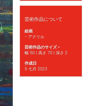
芸術作品について
絵画
- アクリル
芸術作品のサイズ -
幅 50 | 高さ 70 | 深さ 2
作成日
5 七月 2023