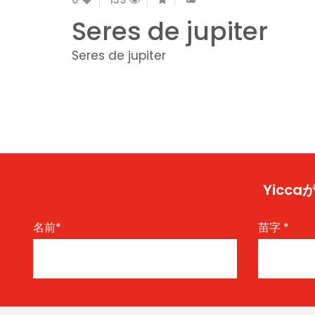
Seres de jupiter
Seres de jupiter
Yic
名前
*
苗字
*