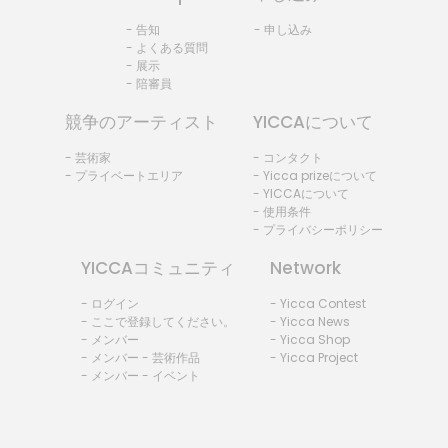
- 告知
- 申し込み
- よくある質問
- 展示
- 陪審員
競争のアーティスト
YICCAについて
- 芸術家
- コンタクト
- プライベートエリア
- Yicca prizeについて
- YICCAについて
- 使用条件
- プライバシーポリシー
YICCAコミュニティ
Network
- ログイン
- Yicca Contest
- ここで登録してください。
- Yicca News
- メンバー
- Yicca Shop
- メンバー - 芸術作品
- Yicca Project
- メンバー - イベント