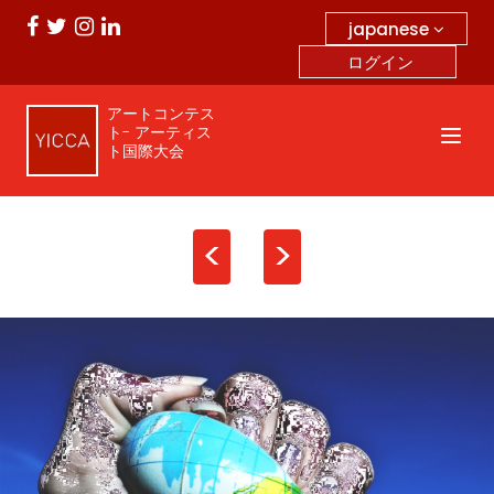
japanese
ログイン
アートコンテス
ト- アーティス
ト国際大会
<
>