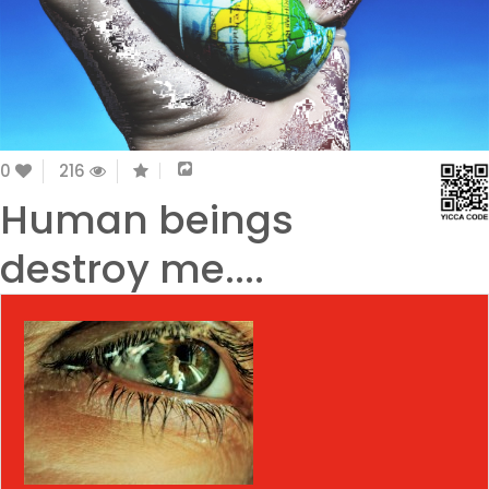
0
216
Human beings
destroy me....