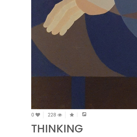
0
228
THINKING