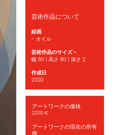
芸術作品について
絵画
- オイル
芸術作品のサイズ -
幅 60 | 高さ 80 | 深さ 2
作成日
2000
アートワークの価格
2200 €
アートワークの現在の所有
権