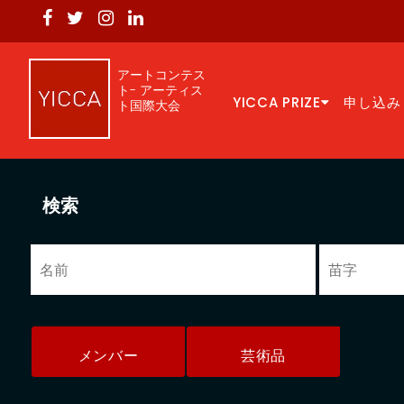
アートコンテス
ト- アーティス
YICCA PRIZE
申し込み
ト国際大会
検索
メンバー
芸術品