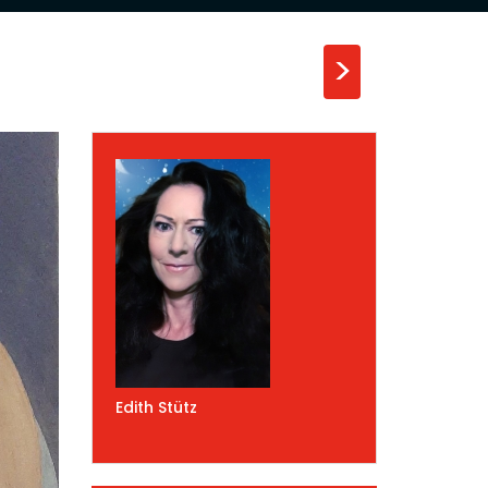
>
Edith Stütz