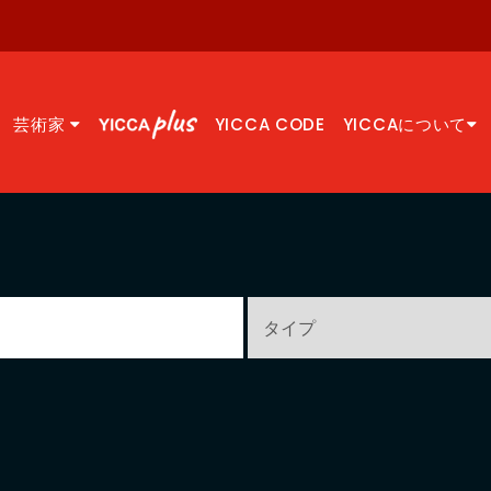
芸術家
YICCA CODE
YICCAについて