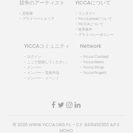
競争のアーティスト
YICCAについて
- 芸術家
- コンタクト
- プライベートエリア
- Yicca prizeについて
- YICCAについて
- 使用条件
- プライバシーポリシー
YICCAコミュニティ
Network
- ログイン
- Yicca Contest
- ここで登録してください。
- Yicca News
- メンバー
- Yicca Shop
- メンバー - 芸術作品
- Yicca Project
- メンバー - イベント
© 2026
WWW.YICCA.ORG
P.I. - C.F. 94111450303 A.P.S.
MOHO