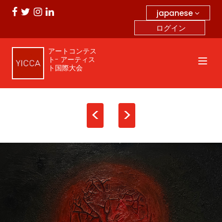
japanese
ログイン
アートコンテス
ト- アーティス
ト国際大会
<
>