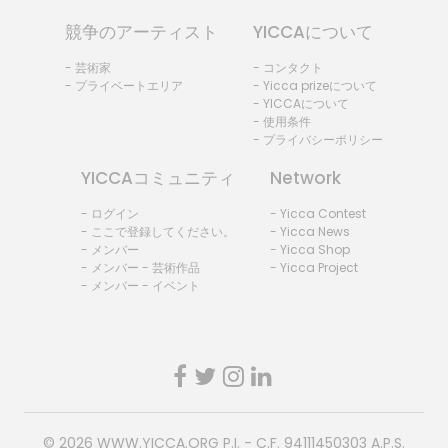
競争のアーティスト
YICCAについて
- 芸術家
- コンタクト
- プライベートエリア
- Yicca prizeについて
- YICCAについて
- 使用条件
- プライバシーポリシー
YICCAコミュニティ
Network
- ログイン
- Yicca Contest
- ここで登録してください。
- Yicca News
- メンバー
- Yicca Shop
- メンバー - 芸術作品
- Yicca Project
- メンバー - イベント
© 2026
WWW.YICCA.ORG
P.I. - C.F. 94111450303 A.P.S.