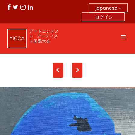
japanese
ログイン
アートコンテス
ト- アーティス
ト国際大会
<
>