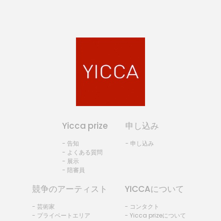
Yicca prize
申し込み
- 告知
- 申し込み
- よくある質問
- 展示
- 陪審員
競争のアーティスト
YICCAについて
- 芸術家
- コンタクト
- プライベートエリア
- Yicca prizeについて