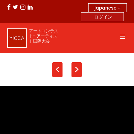
japanese
ログイン
アートコンテス
ト- アーティス
ト国際大会
<
>