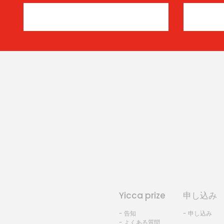
Yicca prize
申し込み
- 告知
- 申し込み
- よくある質問