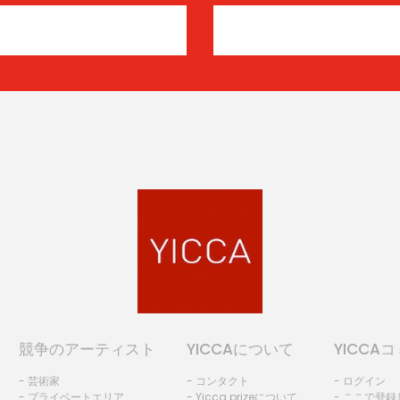
競争のアーティスト
YICCAについて
YICCA
- 芸術家
- コンタクト
- ログイン
- プライベートエリア
- Yicca prizeについて
- ここで登