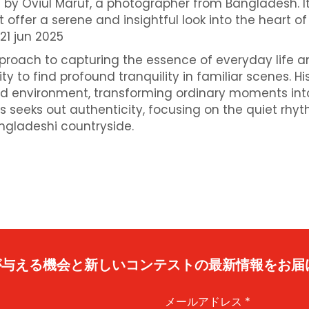
by Oviul Maruf, a photographer from Bangladesh. I
 offer a serene and insightful look into the heart of
21 jun 2025
pproach to capturing the essence of everyday life 
y to find profound tranquility in familiar scenes. Hi
 and environment, transforming ordinary moments int
ns seeks out authenticity, focusing on the quiet rhy
ngladeshi countryside.
caが与える機会と新しいコンテストの最新情報をお届
メールアドレス
*