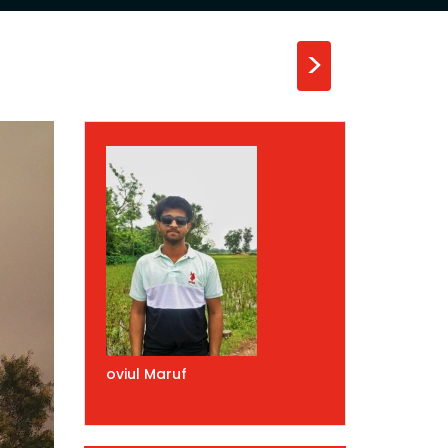
>
oviul Maruf