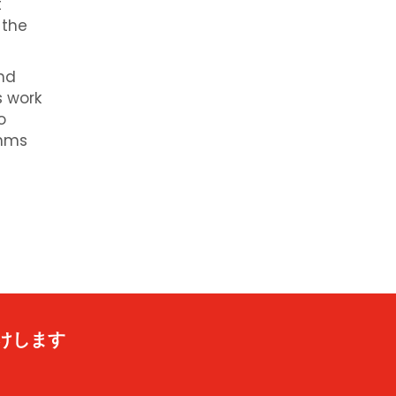
t
 the
and
s work
o
thms
けします