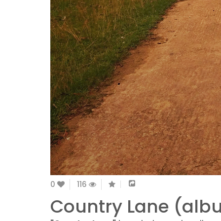
0
116
Country Lane (alb