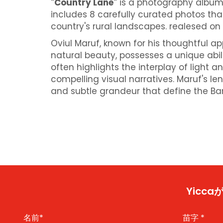
"Country Lane"
is a photography album 
includes 8 carefully curated photos that
country's rural landscapes. realesed on 
Oviul Maruf, known for his thoughtful a
natural beauty, possesses a unique abilit
often highlights the interplay of light
compelling visual narratives. Maruf's le
and subtle grandeur that define the Ba
Yic
名前
*
苗字
*