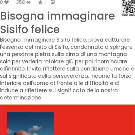
0
358
Bisogna immaginare
Sisifo felice
Bisogna immaginare Sisifo felice, prova catturare
l'essenza del mito di Sisifo, condannato a spingere
una pesante pietra sulla cima di una montagna
solo per vederla rotolare giù per poi ricominciare
all'infinito. Invita riflettere sulla condizione umana e
sul significato della perseveranza. Incarna la forza
interiore dell'uomo di fronte alle difficoltà e ci
induce a riflettere sul significato della nostra
determinazione