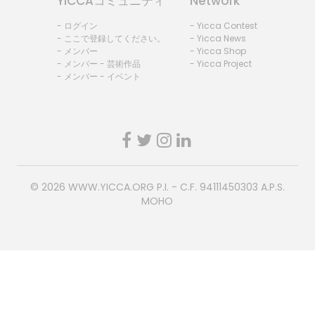
YICCAコミュニティ
Network
- ログイン
- Yicca Contest
- ここで登録してください。
- Yicca News
- メンバー
- Yicca Shop
- メンバー - 芸術作品
- Yicca Project
- メンバー - イベント
© 2026
WWW.YICCA.ORG
P.I. - C.F. 94111450303 A.P.S.
MOHO