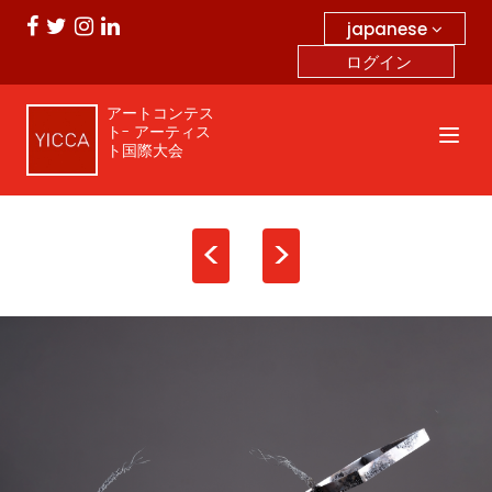
japanese
ログイン
アートコンテス
ト- アーティス
ト国際大会
<
>