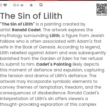
0
164
The Sin of Lilith
"The Sin of Lilith"
is a painting created by
artist
Ronald Cadet
. The artwork explores the
mythology surrounding
Lilith
, a figure from Jewish
folklore who is often associated with Adam's first
wife in the Book of Genesis. According to legend,
Lilith rebelled against Adam and was subsequently
banished from the Garden of Eden for her refusal
to submit to him.
Cadet's Painting
likely depicts
this moment of defiance and expulsion, capturing
the tension and drama of Lilith's defiance. The
artwork may incorporate symbolic elements to
convey themes of temptation, freedom, and the
consequences of disobedience. Ronald Cadet's
interpretation of Lilith's sin offers viewers a
thought-provoking exploration of this complex