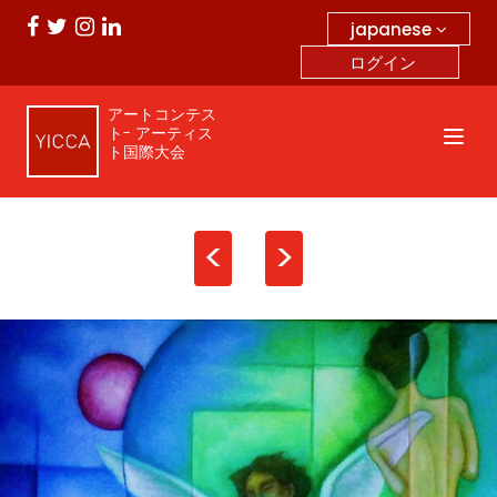
japanese
ログイン
アートコンテス
ト- アーティス
ト国際大会
<
>