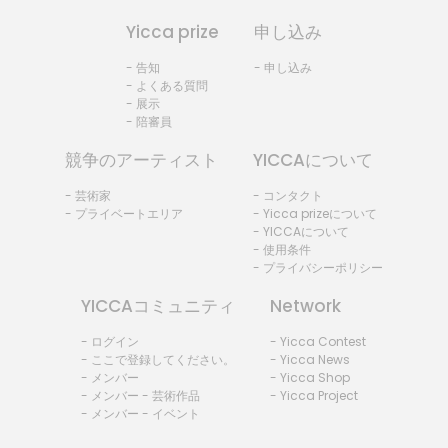
Yicca prize
申し込み
- 告知
- 申し込み
- よくある質問
- 展示
- 陪審員
競争のアーティスト
YICCAについて
- 芸術家
- コンタクト
- プライベートエリア
- Yicca prizeについて
- YICCAについて
- 使用条件
- プライバシーポリシー
YICCAコミュニティ
Network
- ログイン
- Yicca Contest
- ここで登録してください。
- Yicca News
- メンバー
- Yicca Shop
- メンバー - 芸術作品
- Yicca Project
- メンバー - イベント