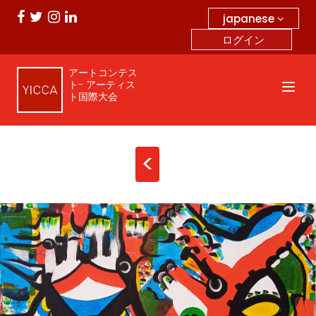
japanese
ログイン
アートコンテス
ト- アーティス
ト国際大会
<