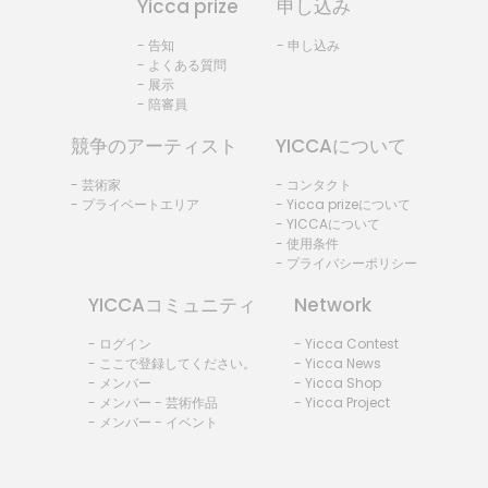
Yicca prize
申し込み
- 告知
- 申し込み
- よくある質問
- 展示
- 陪審員
競争のアーティスト
YICCAについて
- 芸術家
- コンタクト
- プライベートエリア
- Yicca prizeについて
- YICCAについて
- 使用条件
- プライバシーポリシー
YICCAコミュニティ
Network
- ログイン
- Yicca Contest
- ここで登録してください。
- Yicca News
- メンバー
- Yicca Shop
- メンバー - 芸術作品
- Yicca Project
- メンバー - イベント