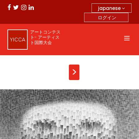
japanese
ログイン
アートコンテス
ト- アーティス
ト国際大会
>