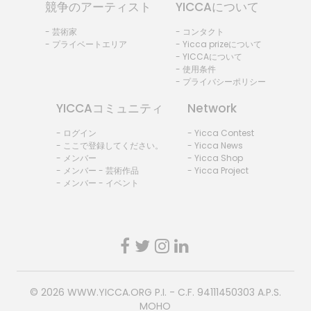
競争のアーティスト
YICCAについて
- 芸術家
- コンタクト
- プライベートエリア
- Yicca prizeについて
- YICCAについて
- 使用条件
- プライバシーポリシー
YICCAコミュニティ
Network
- ログイン
- Yicca Contest
- ここで登録してください。
- Yicca News
- メンバー
- Yicca Shop
- メンバー - 芸術作品
- Yicca Project
- メンバー - イベント
© 2026
WWW.YICCA.ORG
P.I. - C.F. 94111450303 A.P.S.
MOHO