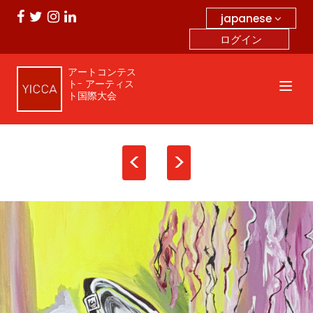
japanese
ログイン
アートコンテス
ト- アーティス
ト国際大会
<
>