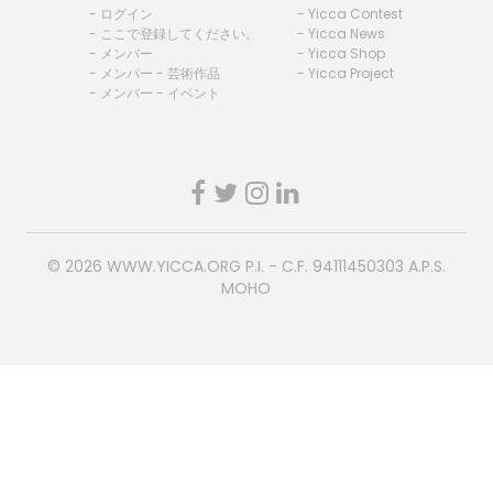
- ログイン
- Yicca Contest
- ここで登録してください。
- Yicca News
- メンバー
- Yicca Shop
- メンバー - 芸術作品
- Yicca Project
- メンバー - イベント
© 2026
WWW.YICCA.ORG
P.I. - C.F. 94111450303 A.P.S.
MOHO