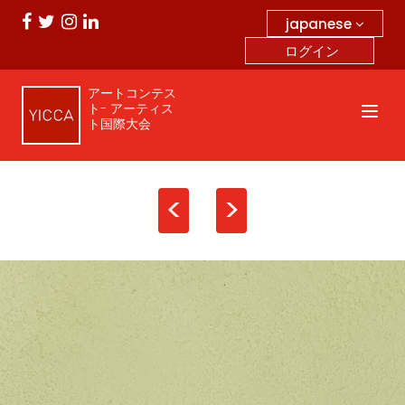
japanese
ログイン
アートコンテス
ト- アーティス
ト国際大会
<
>