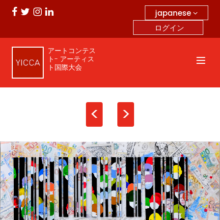
japanese
ログイン
アートコンテス
ト- アーティス
ト国際大会
<
>