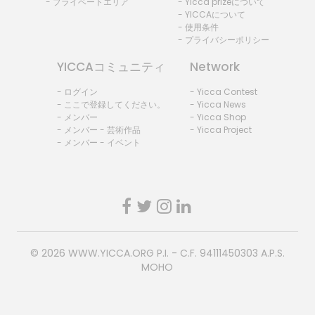
- プライベートエリア
- Yicca prizeについて
- YICCAについて
- 使用条件
- プライバシーポリシー
YICCAコミュニティ
Network
- ログイン
- Yicca Contest
- ここで登録してください。
- Yicca News
- メンバー
- Yicca Shop
- メンバー - 芸術作品
- Yicca Project
- メンバー - イベント
© 2026
WWW.YICCA.ORG
P.I. - C.F. 94111450303 A.P.S.
MOHO