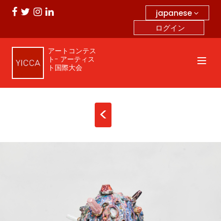
japanese
ログイン
アートコンテス
ト- アーティス
ト国際大会
<