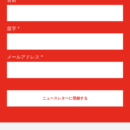
名前
*
苗字
*
メールアドレス
*