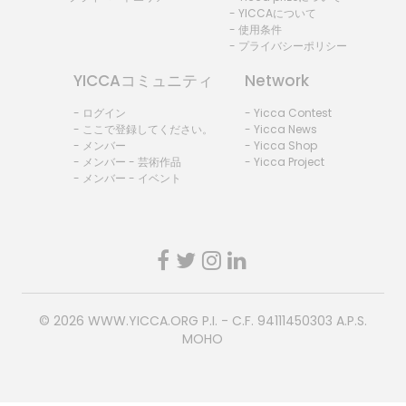
- YICCAについて
- 使用条件
- プライバシーポリシー
YICCAコミュニティ
Network
- ログイン
- Yicca Contest
- ここで登録してください。
- Yicca News
- メンバー
- Yicca Shop
- メンバー - 芸術作品
- Yicca Project
- メンバー - イベント
© 2026
WWW.YICCA.ORG
P.I. - C.F. 94111450303 A.P.S.
MOHO