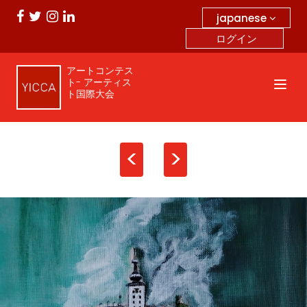
japanese
ログイン
アートコンテス
ト- アーティス
ト国際大会
<
>